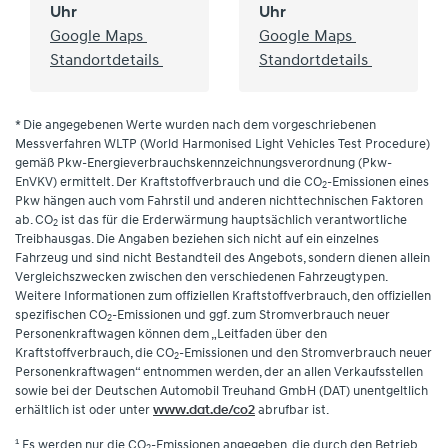
Uhr
Uhr
Google Maps
Google Maps
Standortdetails
Standortdetails
* Die angegebenen Werte wurden nach dem vorgeschriebenen
Messverfahren WLTP (World Harmonised Light Vehicles Test Procedure)
gemäß Pkw-Energieverbrauchskennzeichnungsverordnung (Pkw-
EnVKV) ermittelt. Der Kraftstoffverbrauch und die CO
-Emissionen eines
2
Pkw hängen auch vom Fahrstil und anderen nichttechnischen Faktoren
ab. CO
ist das für die Erderwärmung hauptsächlich verantwortliche
2
Treibhausgas. Die Angaben beziehen sich nicht auf ein einzelnes
Fahrzeug und sind nicht Bestandteil des Angebots, sondern dienen allein
Vergleichszwecken zwischen den verschiedenen Fahrzeugtypen.
Weitere Informationen zum offiziellen Kraftstoffverbrauch, den offiziellen
spezifischen CO
-Emissionen und ggf. zum Stromverbrauch neuer
2
Personenkraftwagen können dem „Leitfaden über den
Kraftstoffverbrauch, die CO
-Emissionen und den Stromverbrauch neuer
2
Personenkraftwagen“ entnommen werden, der an allen Verkaufsstellen
sowie bei der Deutschen Automobil Treuhand GmbH (DAT) unentgeltlich
erhältlich ist oder unter
www.dat.de/co2
abrufbar ist.
¹ Es werden nur die CO
-Emissionen angegeben, die durch den Betrieb
2