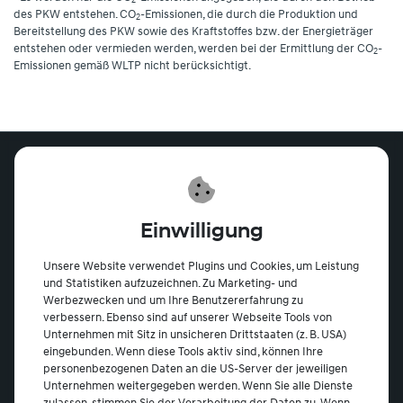
des PKW entstehen. CO
-Emissionen, die durch die Produktion und
2
Bereitstellung des PKW sowie des Kraftstoffes bzw. der Energieträger
entstehen oder vermieden werden, werden bei der Ermittlung der CO
-
2
Emissionen gemäß WLTP nicht berücksichtigt.
Verkauf
Mo.-Fr. 08:00 - 18:00 Uhr
Einwilligung
Samstag 09:00 - 13:00 Uhr
Sonntag geschlossen
Unsere Website verwendet Plugins und Cookies, um Leistung
und Statistiken aufzuzeichnen. Zu Marketing- und
Werkstatt
Werbezwecken und um Ihre Benutzererfahrung zu
Mo.-Fr. 08:00 - 17:00 Uhr
verbessern. Ebenso sind auf unserer Webseite Tools von
Samstag geschlossen
Unternehmen mit Sitz in unsicheren Drittstaaten (z. B. USA)
Sonntag geschlossen
eingebunden. Wenn diese Tools aktiv sind, können Ihre
personenbezogenen Daten an die US-Server der jeweiligen
Standorte
Unternehmen weitergegeben werden. Wenn Sie alle Dienste
zulassen, stimmen Sie der Verarbeitung der Daten zu. Wenn