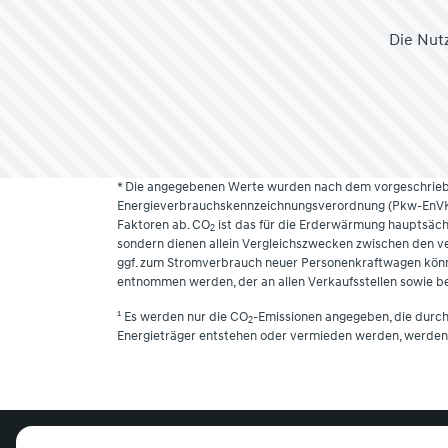
Die Nutz
* Die angegebenen Werte wurden nach dem vorgeschrieb
Energieverbrauchskennzeichnungsverordnung (Pkw-EnVKV)
Faktoren ab. CO
ist das für die Erderwärmung hauptsächl
2
sondern dienen allein Vergleichszwecken zwischen den ver
ggf. zum Stromverbrauch neuer Personenkraftwagen könn
entnommen werden, der an allen Verkaufsstellen sowie be
¹ Es werden nur die CO
-Emissionen angegeben, die durc
2
Energieträger entstehen oder vermieden werden, werden 