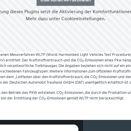
OSM Karten API aktivieren
ung dieses Plugins setzt die Aktivierung der Komfortfunktione
Mehr dazu unter
Cookieeinstellungen
.
enen Messverfahren WLTP (World Harmonised Light Vehicles Test Procedure
 ermittelt. Der Kraftstoffverbrauch und die CO
-Emissionen eines Pkw häng
2
ich verantwortliche Treibhausgas. Die Angaben beziehen sich nicht auf ein ein
schiedenen Fahrzeugtypen. Weitere Informationen zum offiziellen Kraftstoffve
en dem „Leitfaden über den Kraftstoffverbrauch, die CO
-Emissionen und de
2
i der Deutschen Automobil Treuhand GmbH (DAT) unentgeltlich erhältlich ist 
h den Betrieb des PKW entstehen. CO
-Emissionen, die durch die Produktion u
2
bei der Ermittlung der CO
-Emissionen gemäß WLTP nicht berücksichtigt.
2