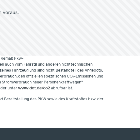
n voraus.
) gemäß Pkw-
en auch vom Fahrstil und anderen nichttechnischen
zelnes Fahrzeug und sind nicht Bestandteil des Angebots,
rbrauch, den offiziellen spezifischen CO
-Emissionen und
2
n Stromverbrauch neuer Personenkraftwagen“
oder unter
www.dat.de/co2
abrufbar ist.
nd Bereitstellung des PKW sowie des Kraftstoffes bzw. der